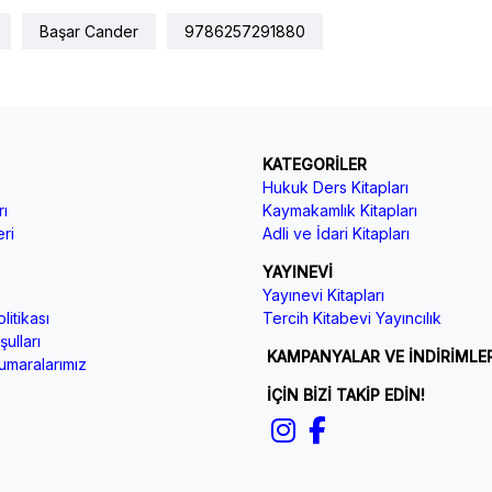
Başar Cander
9786257291880
KATEGORİLER
Hukuk Ders Kitapları
ı
Kaymakamlık Kitapları
ri
Adli ve İdari Kitapları
YAYINEVİ
Yayınevi Kitapları
litikası
Tercih Kitabevi Yayıncılık
ulları
KAMPANYALAR VE İNDİRİMLE
maralarımız
İÇİN BİZİ TAKİP EDİN!