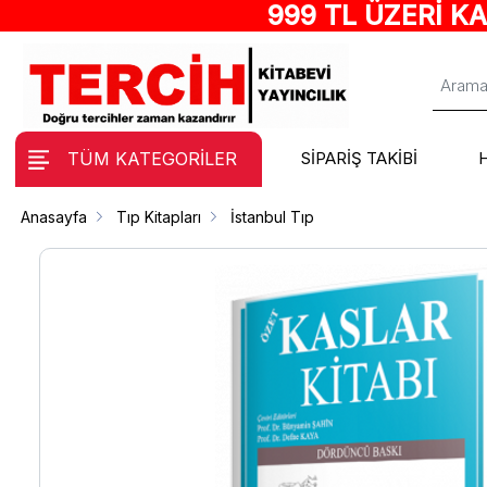
999 TL ÜZERİ K
TÜM KATEGORİLER
SİPARİŞ TAKİBİ
Anasayfa
Tıp Kitapları
İstanbul Tıp