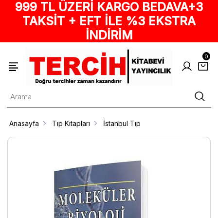
999 TL ÜZERİ KARGO BEDAVA+3
TAKSİT + EFT İLE %3 EKSTRA
İNDİRİM
0
Anasayfa
Tıp Kitapları
İstanbul Tıp