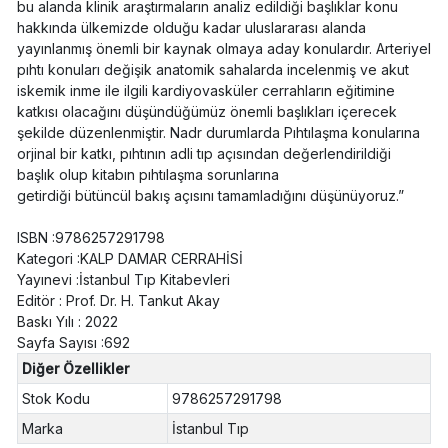
bu alanda klinik araştırmaların analiz edildiği başlıklar konu
hakkında ülkemizde olduğu kadar uluslararası alanda
yayınlanmış önemli bir kaynak olmaya aday konulardır. Arteriyel
pıhtı konuları değişik anatomik sahalarda incelenmiş ve akut
iskemik inme ile ilgili kardiyovasküler cerrahların eğitimine
katkısı olacağını düşündüğümüz önemli başlıkları içerecek
şekilde düzenlenmiştir. Nadr durumlarda Pıhtılaşma konularına
orjinal bir katkı, pıhtının adli tıp açısından değerlendirildiği
başlık olup kitabın pıhtılaşma sorunlarına
getirdiği bütüncül bakış açısını tamamladığını düşünüyoruz.”
ISBN :9786257291798
Kategori :KALP DAMAR CERRAHİSİ
Yayınevi :İstanbul Tıp Kitabevleri
Editör : Prof. Dr. H. Tankut Akay
Baskı Yılı : 2022
Sayfa Sayısı :692
Diğer Özellikler
Stok Kodu
9786257291798
Marka
İstanbul Tıp