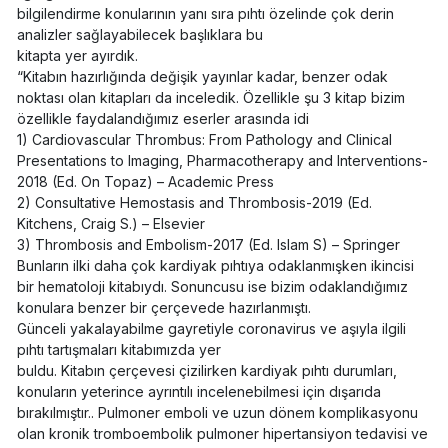
bilgilendirme konularının yanı sıra pıhtı özelinde çok derin
analizler sağlayabilecek başlıklara bu
kitapta yer ayırdık.
“Kitabın hazırlığında değişik yayınlar kadar, benzer odak
noktası olan kitapları da inceledik. Özellikle şu 3 kitap bizim
özellikle faydalandığımız eserler arasında idi
1) Cardiovascular Thrombus: From Pathology and Clinical
Presentations to Imaging, Pharmacotherapy and Interventions-
2018 (Ed. On Topaz) – Academic Press
2) Consultative Hemostasis and Thrombosis-2019 (Ed.
Kitchens, Craig S.) – Elsevier
3) Thrombosis and Embolism-2017 (Ed. Islam S) – Springer
Bunların ilki daha çok kardiyak pıhtıya odaklanmışken ikincisi
bir hematoloji kitabıydı. Sonuncusu ise bizim odaklandığımız
konulara benzer bir çerçevede hazırlanmıştı.
Günceli yakalayabilme gayretiyle coronavirus ve aşıyla ilgili
pıhtı tartışmaları kitabımızda yer
buldu. Kitabın çerçevesi çizilirken kardiyak pıhtı durumları,
konuların yeterince ayrıntılı incelenebilmesi için dışarıda
bırakılmıştır.. Pulmoner emboli ve uzun dönem komplikasyonu
olan kronik tromboembolik pulmoner hipertansiyon tedavisi ve