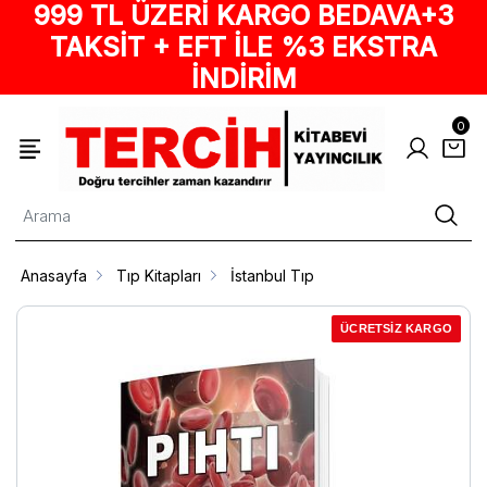
999 TL ÜZERİ KARGO BEDAVA+3
TAKSİT + EFT İLE %3 EKSTRA
İNDİRİM
0
Anasayfa
Tıp Kitapları
İstanbul Tıp
ÜCRETSİZ KARGO