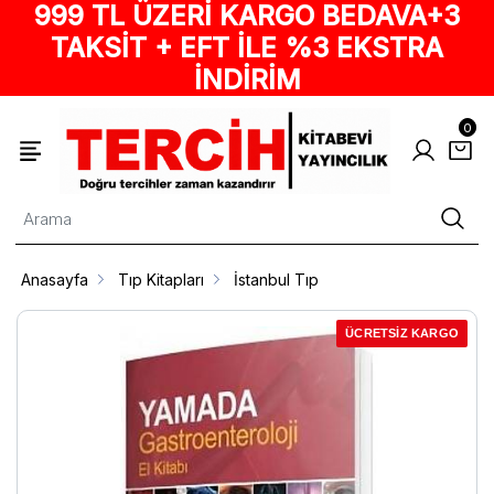
999 TL ÜZERİ KARGO BEDAVA+3
TAKSİT + EFT İLE %3 EKSTRA
İNDİRİM
0
Anasayfa
Tıp Kitapları
İstanbul Tıp
ÜCRETSİZ KARGO