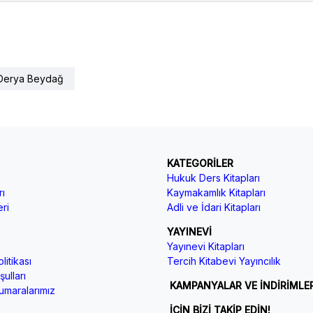
Derya Beydağ
KATEGORİLER
Hukuk Ders Kitapları
ı
Kaymakamlık Kitapları
ri
Adli ve İdari Kitapları
YAYINEVİ
Yayınevi Kitapları
litikası
Tercih Kitabevi Yayıncılık
ulları
KAMPANYALAR VE İNDİRİMLE
maralarımız
İÇİN BİZİ TAKİP EDİN!