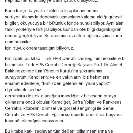
hepimiz her türlü bilgiye daha çabuk ulaşıyoruz.
Buna karşın kaynak nitelikli tıp kitaplarının önemi
sürüyor. Alanında deneyimli uzmanların kaleme aldığı güncel
bilgiler, okuyucuya bir bütünlük içinde sunulabiliyor. Aynı alan
farklı yönleriyle tartışılabiliyor. Bundan öte bilgi dağınıklığının
önüne geçilebiliyor. Bu durumun özellikle eğitim aşamasında
olan hekimler
için büyük önem taşıdığını biliyoruz.
Elinizdeki bu kitap, Türk HPB Cerrahi Derneği’nin hekimlere bir
hizmetidir. Türk HPB Cerrahi Derneği Başkanı Prof. Dr. Ahmet
Balık nezdinde tüm Yönetim Kurulu’na şükranlarımı
sunuyorum. Kendilerini ve en yakınlarını biz hekimlere
emanet edenlere, “Elimizden gelenin en iyisini yaptık”
diyebilmek için biz
cerrahlara destek olacağına inandığımız bir eserin ortaya
çıkmasına öncü oldular. Karaciğer, Safra Yolları ve Pankreas
Cerrahisi kitabının, bilimsel ve görsel zenginliği ile Genel
Cerrahi ve HPB Cerrahi Eğitimi sürecinde önemli bir başvuru
kaynağı olacağına inanıyorum.
Bu kitaba katkı sağlayan tüm değerli bilim insanlarına ve