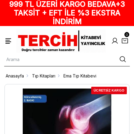
999 TL ÜZERİ KARGO BEDAVA+3
TAKSİT + EFT İLE %3 EKSTRA
İNDİRİM
0
Anasayfa
Tıp Kitapları
Ema Tıp Kitabevi
ÜCRETSİZ KARGO