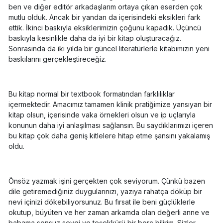
ben ve diğer editör arkadaşlarım ortaya çıkan eserden çok
mutlu olduk. Ancak bir yandan da içerisindeki eksikleri fark
ettik. İkinci baskıyla eksiklerimizin çoğunu kapadık. Üçüncü
baskıyla kesinlikle daha da iyi bir kitap oluşturacağız.
Sonrasında da iki yılda bir güncel literatürlerle kitabımızın yeni
baskılarını gerçekleştireceğiz.
Bu kitap normal bir textbook formatından farklılıklar
içermektedir. Amacımız tamamen klinik pratiğimize yansıyan bir
kitap olsun, içerisinde vaka örnekleri olsun ve ip uçlarıyla
konunun daha iyi anlaşılması sağlansın. Bu saydıklarımızı içeren
bu kitap çok daha geniş kitlelere hitap etme şansını yakalamış
oldu.
Önsöz yazmak işini gerçekten çok seviyorum. Çünkü bazen
dile getiremediğiniz duygularınızı, yazıya rahatça döküp bir
nevi içinizi dökebiliyorsunuz. Bu fırsat ile beni güçlüklerle
okutup, büyüten ve her zaman arkamda olan değerli anne ve
babama sonsuz sevgi ve teşekkürü bir borç bilirim. Sizler