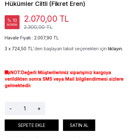
Hükümler Ciltli (Fikret Eren)
2.070,00 TL
% 10
İNDİRİM
2.300,00 TL
Havale Fiyatı : 2.007,90 TL
724,50 TL
'den başlayan taksit seçenekleri için
tıklayın.
NOT:Değerli Müşterilerimiz siparişiniz kargoya
verildikten sonra SMS veya Mail bilgilendirmesi sizlere
gelmektedir.
-
+
SEPETE EKLE
SATIN AL