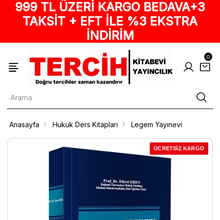
999 TL ÜZERİ KARGO BEDAVA+3
TAKSİT + EFT İLE %3 EKSTRA
İNDİRİM
0
Anasayfa
Hukuk Ders Kitapları
Legem Yayınevi
ÜCRETSİZ KARGO