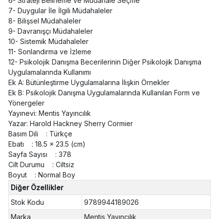
6- Strateji Belirleme ve Müdahale Seçme
7- Duygular İle İlgili Müdahaleler
8- Bilişsel Müdahaleler
9- Davranışçı Müdahaleler
10- Sistemik Müdahaleler
11- Sonlandırma ve İzleme
12- Psikolojik Danışma Becerilerinin Diğer Psikolojik Danışma
Uygulamalarında Kullanımı
Ek A: Bütünleştirme Uygulamalarına İlişkin Örnekler
Ek B: Psikolojik Danışma Uygulamalarında Kullanılan Form ve
Yönergeler
Yayınevi: Mentis Yayıncılık
Yazar: Harold Hackney Sherry Cormier
Basım Dili : Türkçe
Ebatı : 18.5 x 23.5 (cm)
Sayfa Sayısı : 378
Cilt Durumu : Ciltsiz
Boyut : Normal Boy
Diğer Özellikler
Stok Kodu
9789944189026
Marka
Mentis Yayıncılık