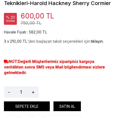
Teknikleri-Harold Hackney Sherry Cormier
600,00 TL
% 20
İNDİRİM
750,00 TL
Havale Fiyatı : 582,00 TL
210,00 TL
'den başlayan taksit seçenekleri için
tıklayın.
NOT:Değerli Müşterilerimiz siparişiniz kargoya
verildikten sonra SMS veya Mail bilgilendirmesi sizlere
gelmektedir.
-
+
SEPETE EKLE
SATIN AL