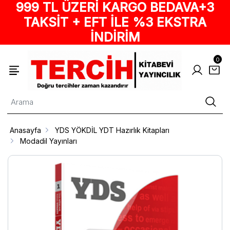
999 TL ÜZERİ KARGO BEDAVA+3
TAKSİT + EFT İLE %3 EKSTRA
İNDİRİM
0
Anasayfa
YDS YÖKDİL YDT Hazırlık Kitapları
Modadil Yayınları