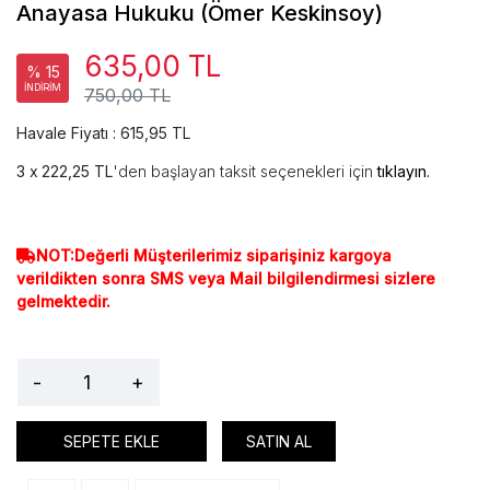
Anayasa Hukuku (Ömer Keskinsoy)
635,00 TL
% 15
İNDİRİM
750,00 TL
Havale Fiyatı : 615,95 TL
222,25 TL
'den başlayan taksit seçenekleri için
tıklayın.
NOT:Değerli Müşterilerimiz siparişiniz kargoya
verildikten sonra SMS veya Mail bilgilendirmesi sizlere
gelmektedir.
-
+
SEPETE EKLE
SATIN AL