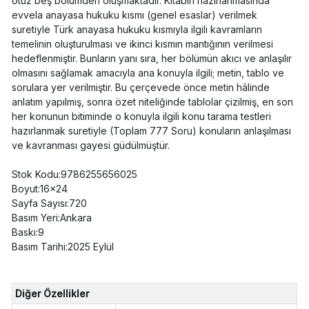
otuz beş bölümden oluşmaktadır. Kitabın hazırlanmasında
evvela anayasa hukuku kısmı (genel esaslar) verilmek
suretiyle Türk anayasa hukuku kısmıyla ilgili kavramların
temelinin oluşturulması ve ikinci kısmın mantığının verilmesi
hedeflenmiştir. Bunların yanı sıra, her bölümün akıcı ve anlaşılır
olmasını sağlamak amacıyla ana konuyla ilgili; metin, tablo ve
sorulara yer verilmiştir. Bu çerçevede önce metin hâlinde
anlatım yapılmış, sonra özet niteliğinde tablolar çizilmiş, en son
her konunun bitiminde o konuyla ilgili konu tarama testleri
hazırlanmak suretiyle (Toplam 777 Soru) konuların anlaşılması
ve kavranması gayesi güdülmüştür.
Stok Kodu:9786255656025
Boyut:16x24
Sayfa Sayısı:720
Basım Yeri:Ankara
Baskı:9
Basım Tarihi:2025 Eylül
Diğer Özellikler