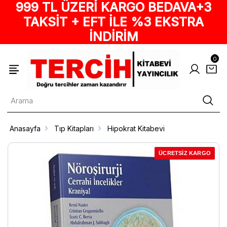
999 TL ÜZERİ KARGO BEDAVA+3
TAKSİT + EFT İLE %3 EKSTRA
İNDİRİM
0
Anasayfa
Tıp Kitapları
Hipokrat Kitabevi
ÜCRETSİZ KARGO