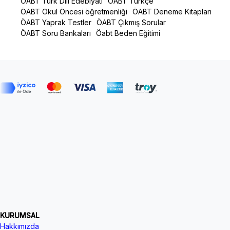
ÖABT Türk Dili Edebiyatı
ÖABT Türkçe
ÖABT Okul Öncesi öğretmenliği
ÖABT Deneme Kitapları
ÖABT Yaprak Testler
ÖABT Çıkmış Sorular
ÖABT Soru Bankaları
Öabt Beden Eğitimi
KURUMSAL
Hakkımızda