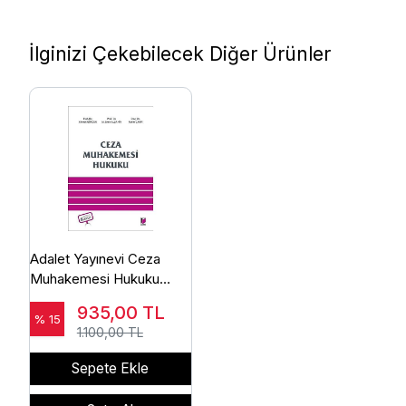
İlginizi Çekebilecek Diğer Ürünler
Adalet Yayınevi Ceza
Muhakemesi Hukuku
(Ahmet Gökcen)
935,00
TL
% 15
1.100,00 TL
Sepete Ekle