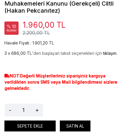
Muhakemeleri Kanunu (Gerekçeli) Ciltli
(Hakan Pekcanıtez)
1.960,00 TL
% 10
İNDİRİM
2.200,00 TL
Havale Fiyatı : 1.901,20 TL
686,00 TL
'den başlayan taksit seçenekleri için
tıklayın.
NOT:Değerli Müşterilerimiz siparişiniz kargoya
verildikten sonra SMS veya Mail bilgilendirmesi sizlere
gelmektedir.
-
+
SEPETE EKLE
SATIN AL