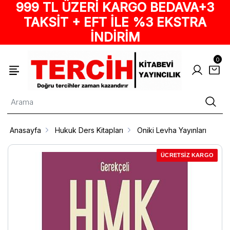
999 TL ÜZERİ KARGO BEDAVA+3
TAKSİT + EFT İLE %3 EKSTRA
İNDİRİM
0
Anasayfa
Hukuk Ders Kitapları
Oniki Levha Yayınları
ÜCRETSİZ KARGO