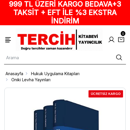
999 TL ÜZERİ KARGO BEDAVA+3
TAKSİT + EFT İLE %3 EKSTRA
İNDİRİM
0
Anasayfa
Hukuk Uygulama Kitapları
Oniki Levha Yayınları
ÜCRETSİZ KARGO