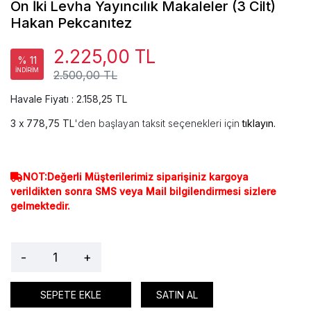
On İki Levha Yayıncılık Makaleler (3 Cilt)
Hakan Pekcanıtez
2.225,00 TL
% 11
İNDİRİM
2.500,00 TL
Havale Fiyatı : 2.158,25 TL
778,75 TL
'den başlayan taksit seçenekleri için
tıklayın.
NOT:Değerli Müşterilerimiz siparişiniz kargoya
verildikten sonra SMS veya Mail bilgilendirmesi sizlere
gelmektedir.
-
+
SEPETE EKLE
SATIN AL