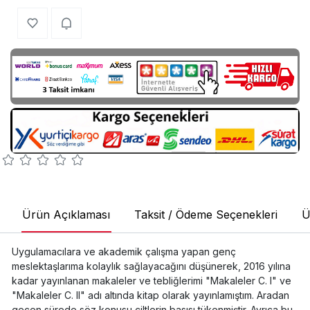
Ürün Açıklaması
Taksit / Ödeme Seçenekleri
Ü
Uygulamacılara ve akademik çalışma yapan genç
meslektaşlarıma kolaylık sağlayacağını düşünerek, 2016 yılına
kadar yayınlanan makaleler ve tebliğlerimi "Makaleler C. I" ve
"Makaleler C. II" adı altında kitap olarak yayınlamıştım. Aradan
geçen sürede söz konusu ciltlerin basısı tükenmiştir. Ayrıca bu