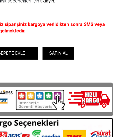
ksit seçenekleri için
tıklayın.
iz siparişiniz kargoya verildikten sonra SMS veya
 gelmektedir.
SEPETE EKLE
SATIN AL