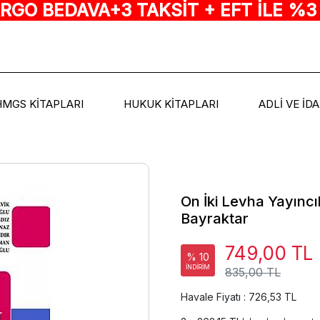
ARGO BEDAVA+3 TAKSİT + EFT İLE %3
HMGS KİTAPLARI
HUKUK KİTAPLARI
ADLİ VE İD
On İki Levha Yayıncı
Bayraktar
749,00 TL
% 10
İNDİRİM
835,00 TL
Havale Fiyatı : 726,53 TL