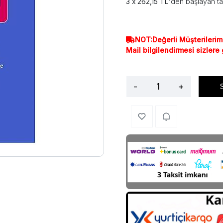
262,15 TL
'den başlayan ta
NOT:Değerli Müşterilerim
Mail bilgilendirmesi sizlere
-
+