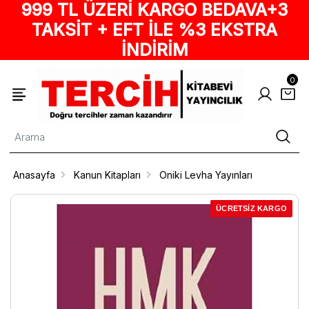
999 TL ÜZERİ KARGO BEDAVA+3
TAKSİT + EFT İLE %3 EKSTRA
İNDİRİM
0
Anasayfa
Kanun Kitapları
Oniki Levha Yayınları
ÜCRETSİZ KARGO