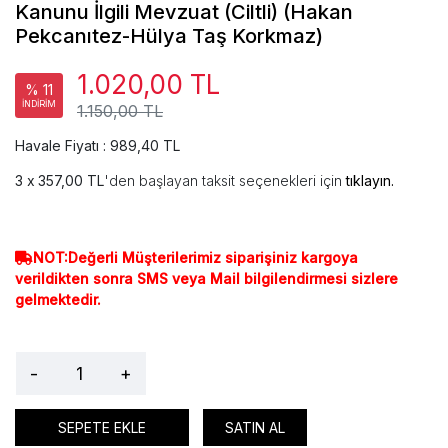
Kanunu İlgili Mevzuat (Ciltli) (Hakan
Pekcanıtez-Hülya Taş Korkmaz)
1.020,00 TL
% 11
İNDİRİM
1.150,00 TL
Havale Fiyatı : 989,40 TL
357,00 TL
'den başlayan taksit seçenekleri için
tıklayın.
NOT:Değerli Müşterilerimiz siparişiniz kargoya
verildikten sonra SMS veya Mail bilgilendirmesi sizlere
gelmektedir.
-
+
SEPETE EKLE
SATIN AL