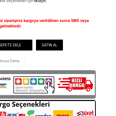
ksit seçenekleri için
tıklayın.
iz siparişiniz kargoya verildikten sonra SMS veya
 gelmektedir.
SEPETE EKLE
SATIN AL
tıcıya Danış