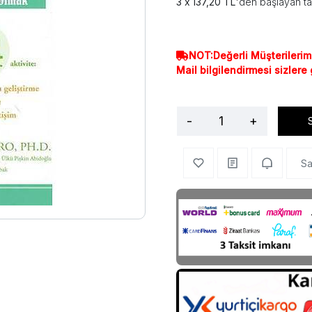
137,20 TL
'den başlayan ta
NOT:Değerli Müşterilerim
Mail bilgilendirmesi sizlere
-
+
Sa