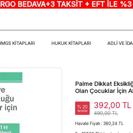
ARGO BEDAVA+3 TAKSİT + EFT İLE %3
HMGS KİTAPLARI
HUKUK KİTAPLARI
ADLİ VE İD
Palme Dikkat Eksikli
Olan Çocuklar İçin Al
392,00 TL
% 20
İNDİRİM
490,00 TL
Havale Fiyatı : 380,24 TL