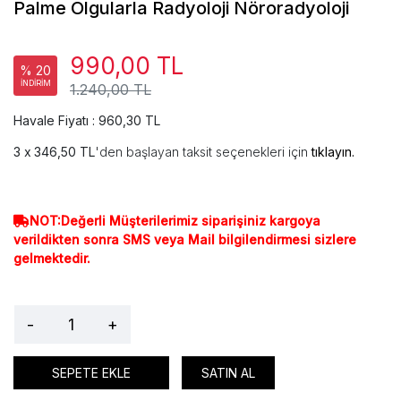
Palme Olgularla Radyoloji Nöroradyoloji
990,00 TL
% 20
İNDİRİM
1.240,00 TL
Havale Fiyatı : 960,30 TL
346,50 TL
'den başlayan taksit seçenekleri için
tıklayın.
NOT:Değerli Müşterilerimiz siparişiniz kargoya
verildikten sonra SMS veya Mail bilgilendirmesi sizlere
gelmektedir.
-
+
SEPETE EKLE
SATIN AL