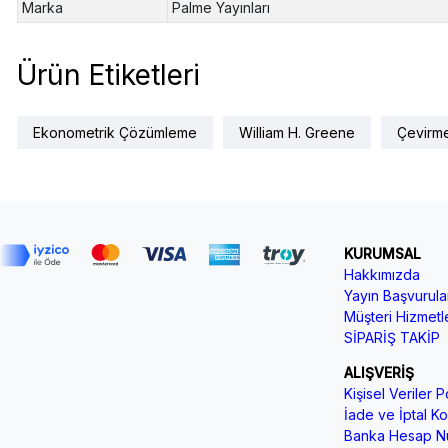
Marka
Palme Yayınları
Ürün Etiketleri
Ekonometrik Çözümleme
William H. Greene
Çevirm
KURUMSAL
Hakkımızda
Yayın Başvurular
Müşteri Hizmetle
SİPARİŞ TAKİP
ALIŞVERİŞ
Kişisel Veriler Po
İade ve İptal Koş
Banka Hesap Nu