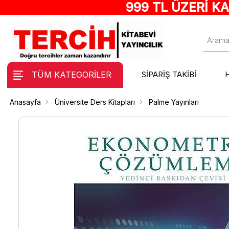
999 TL ÜZERİ K
TÜM KATEGORİLER
SİPARİŞ TAKİBİ
Anasayfa
Üniversite Ders Kitapları
Palme Yayınları