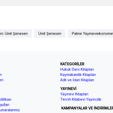
en: Ümit Şenesen
Ümit Şenesen
Palme Yayıneviekonome
KATEGORİLER
Hukuk Ders Kitapları
ı
Kaymakamlık Kitapları
ri
Adli ve İdari Kitapları
YAYINEVİ
Yayınevi Kitapları
litikası
Tercih Kitabevi Yayıncılık
ulları
KAMPANYALAR VE İNDİRİMLE
maralarımız