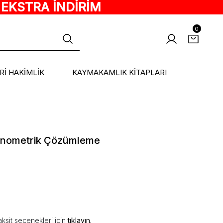
 EKSTRA İNDİRİM
0
ARİ HAKİMLİK
KAYMAKAMLIK KİTAPLARI
konometrik Çözümleme
ksit seçenekleri için
tıklayın.