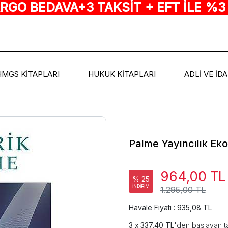
ARGO BEDAVA+3 TAKSİT + EFT İLE %3
HMGS KİTAPLARI
HUKUK KİTAPLARI
ADLİ VE İD
Palme Yayıncılık E
964,00 TL
% 25
İNDİRİM
1.295,00 TL
Havale Fiyatı : 935,08 TL
337,40 TL
'den başlayan ta