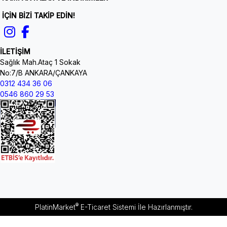
İÇİN BİZİ TAKİP EDİN!
İLETİŞİM
Sağlık Mah.Ataç 1 Sokak
No:7/B ANKARA/ÇANKAYA
0312 434 36 06
0546 860 29 53
®
PlatinMarket
E-Ticaret Sistemi
İle Hazırlanmıştır.