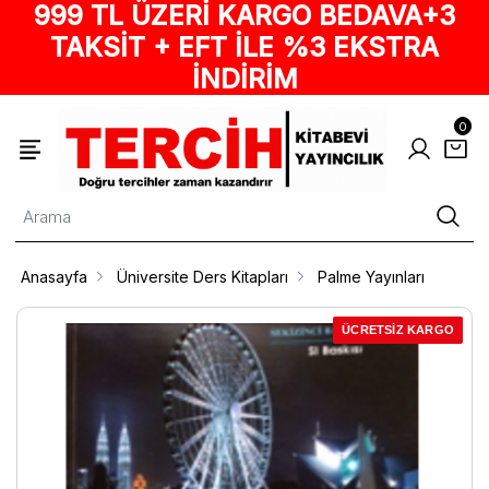
999 TL ÜZERİ KARGO BEDAVA+3
TAKSİT + EFT İLE %3 EKSTRA
İNDİRİM
0
Anasayfa
Üniversite Ders Kitapları
Palme Yayınları
ÜCRETSİZ KARGO