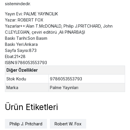
sistemindedir.
Yayın Evi: PALME YAYINCILIK
Yazar: ROBERT FOX
Yazarlar++:Alan T.McDONALD, Philip J.PRITCHARD, John
C.LEYLEGIAN, çeviri editörü ,Ali PINARBAŞI
Baskı Tarihi:Son Basım
Baskı Yeri:Ankara
Sayfa Sayısı:873
Ebat:21x28
ISBN:9786053553793
Diğer Özellikler
Stok Kodu
9786053553793
Marka
Palme Yayınları
Ürün Etiketleri
Philip J. Pritchard
Robert W. Fox