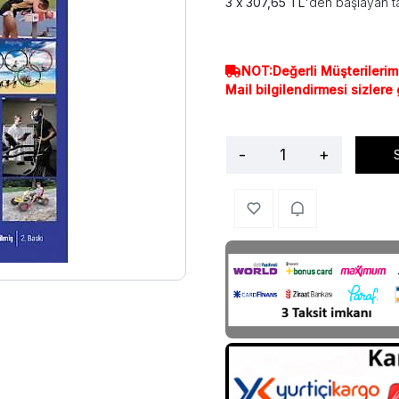
307,65 TL
'den başlayan ta
NOT:Değerli Müşterilerim
Mail bilgilendirmesi sizlere
-
+