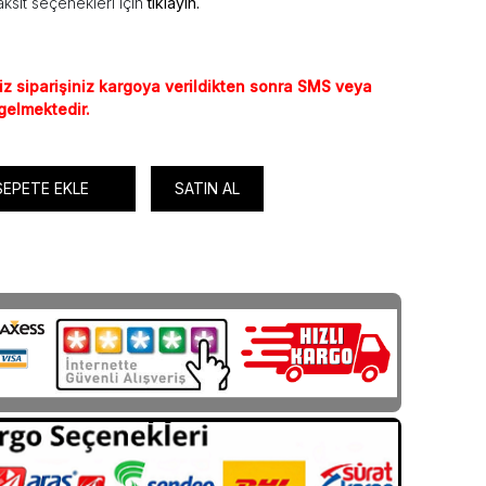
ksit seçenekleri için
tıklayın.
iz siparişiniz kargoya verildikten sonra SMS veya
 gelmektedir.
SEPETE EKLE
SATIN AL