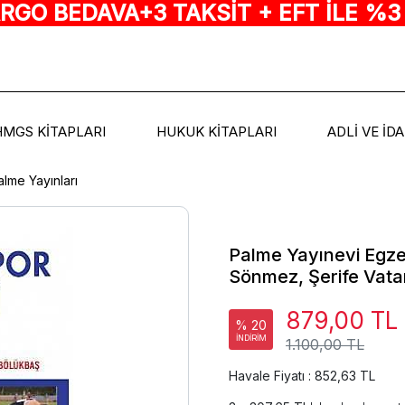
ARGO BEDAVA+3 TAKSİT + EFT İLE %3
HMGS KİTAPLARI
HUKUK KİTAPLARI
ADLİ VE İD
alme Yayınları
Palme Yayınevi Egzer
Sönmez, Şerife Vat
879,00 TL
% 20
İNDİRİM
1.100,00 TL
Havale Fiyatı : 852,63 TL