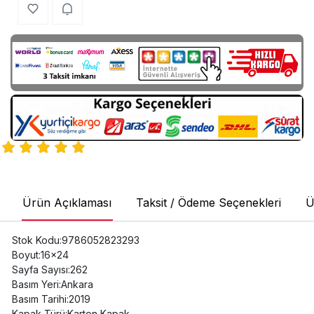
Ürün Açıklaması
Taksit / Ödeme Seçenekleri
Ü
Stok Kodu:9786052823293
Boyut:16x24
Sayfa Sayısı:262
Basım Yeri:Ankara
Basım Tarihi:2019
Kapak Türü:Karton Kapak