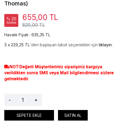
Thomas)
655,00 TL
% 20
İNDİRİM
820,00 TL
Havale Fiyatı : 635,35 TL
229,25 TL
'den başlayan taksit seçenekleri için
tıklayın.
NOT:Değerli Müşterilerimiz siparişiniz kargoya
verildikten sonra SMS veya Mail bilgilendirmesi sizlere
gelmektedir.
-
+
SEPETE EKLE
SATIN AL