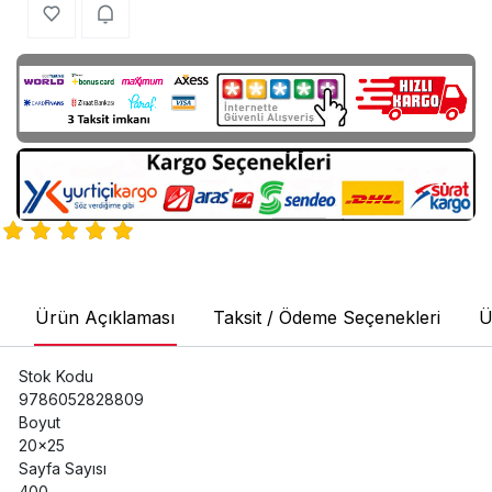
Ürün Açıklaması
Taksit / Ödeme Seçenekleri
Ü
Stok Kodu
9786052828809
Boyut
20x25
Sayfa Sayısı
400