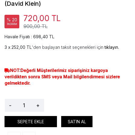
(David Klein)
720,00 TL
% 20
İNDİRİM
900,00 TL
Havale Fiyatı : 698,40 TL
252,00 TL
'den başlayan taksit seçenekleri için
tıklayın.
NOT:Değerli Müşterilerimiz siparişiniz kargoya
verildikten sonra SMS veya Mail bilgilendirmesi sizlere
gelmektedir.
-
+
SEPETE EKLE
SATIN AL