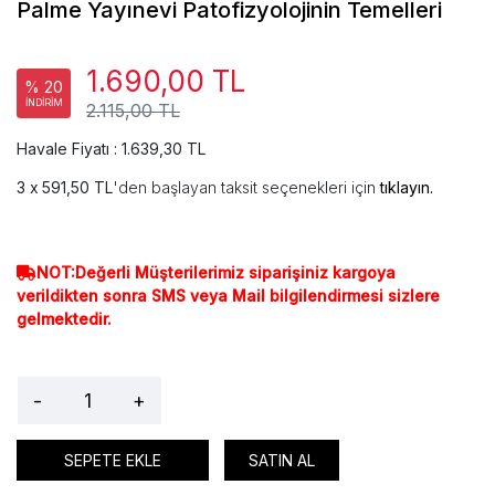
Palme Yayınevi Patofizyolojinin Temelleri
1.690,00 TL
% 20
İNDİRİM
2.115,00 TL
Havale Fiyatı : 1.639,30 TL
591,50 TL
'den başlayan taksit seçenekleri için
tıklayın.
NOT:Değerli Müşterilerimiz siparişiniz kargoya
verildikten sonra SMS veya Mail bilgilendirmesi sizlere
gelmektedir.
-
+
SEPETE EKLE
SATIN AL