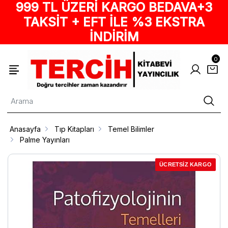
999 TL ÜZERİ KARGO BEDAVA+3
TAKSİT + EFT İLE %3 EKSTRA
İNDİRİM
0
Anasayfa
Tıp Kitapları
Temel Bilimler
Palme Yayınları
ÜCRETSİZ KARGO