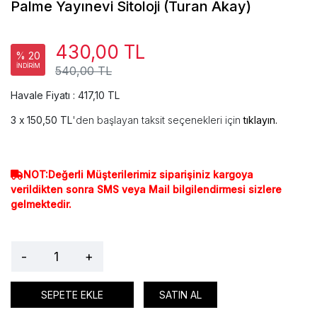
Palme Yayınevi Sitoloji (Turan Akay)
430,00 TL
% 20
İNDİRİM
540,00 TL
Havale Fiyatı : 417,10 TL
150,50 TL
'den başlayan taksit seçenekleri için
tıklayın.
NOT:Değerli Müşterilerimiz siparişiniz kargoya
verildikten sonra SMS veya Mail bilgilendirmesi sizlere
gelmektedir.
-
+
SEPETE EKLE
SATIN AL