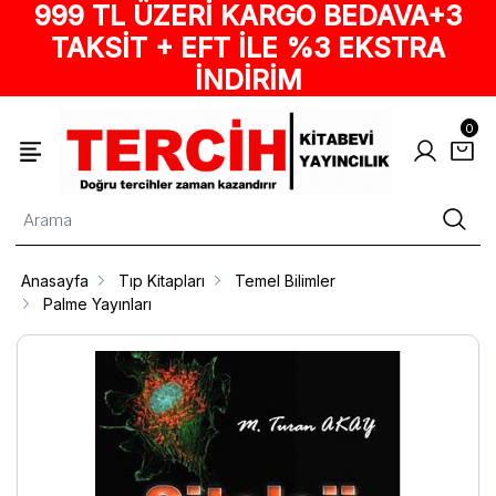
999 TL ÜZERİ KARGO BEDAVA+3
TAKSİT + EFT İLE %3 EKSTRA
İNDİRİM
0
Anasayfa
Tıp Kitapları
Temel Bilimler
Palme Yayınları