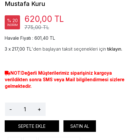
Mustafa Kuru
620,00 TL
% 20
İNDİRİM
775,00 TL
Havale Fiyatı : 601,40 TL
217,00 TL
'den başlayan taksit seçenekleri için
tıklayın.
NOT:Değerli Müşterilerimiz siparişiniz kargoya
verildikten sonra SMS veya Mail bilgilendirmesi sizlere
gelmektedir.
-
+
SEPETE EKLE
SATIN AL