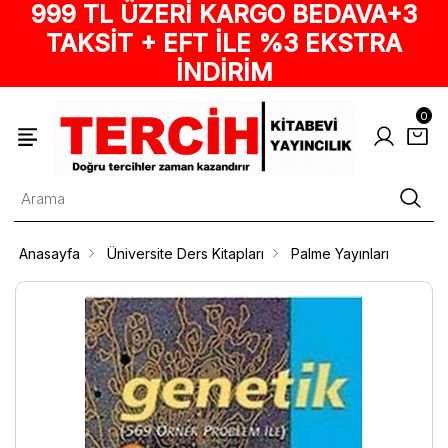
999 TL ÜZERİ KARGO BEDAVA+3
TAKSİT + EFT İLE %3 EKSTRA
İNDİRİM
0
Anasayfa
Üniversite Ders Kitapları
Palme Yayınları