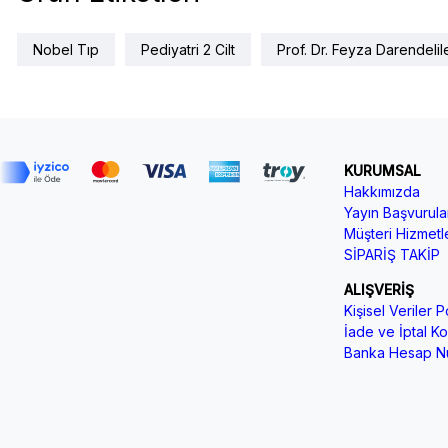
Nobel Tıp
Pediyatri 2 Cilt
Prof. Dr. Feyza Darendelil
KURUMSAL
Hakkımızda
Yayın Başvurular
Müşteri Hizmetle
SİPARİŞ TAKİP
ALIŞVERİŞ
Kişisel Veriler Po
İade ve İptal Koş
Banka Hesap Nu