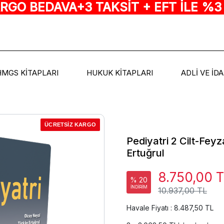
ARGO BEDAVA+3 TAKSİT + EFT İLE %3
HMGS KİTAPLARI
HUKUK KİTAPLARI
ADLİ VE İD
ÜCRETSİZ KARGO
Pediyatri 2 Cilt-Fey
Ertuğrul
8.750,00 
% 20
İNDİRİM
10.937,00 TL
Havale Fiyatı : 8.487,50 TL