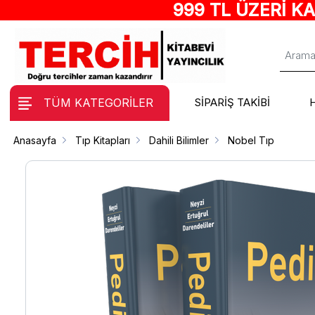
999 TL ÜZERİ K
TÜM KATEGORİLER
SİPARİŞ TAKİBİ
Anasayfa
Tıp Kitapları
Dahili Bilimler
Nobel Tıp