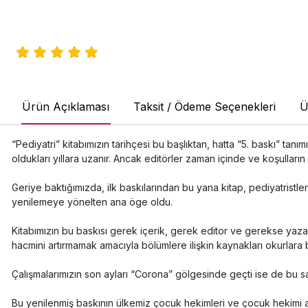
Ürün Açıklaması
Taksit / Ödeme Seçenekleri
Ü
“Pediyatri” kitabımızın tarihçesi bu başlıktan, hatta “5. baskı” ta
oldukları yıllara uzanır. Ancak editörler zaman içinde ve koşulların
Geriye baktığımızda, ilk baskılarından bu yana kitap, pediyatristler
yenilemeye yönelten ana öge oldu.
Kitabımızın bu baskısı gerek içerik, gerek editor ve gerekse yazar
hacmini artırmamak amacıyla bölümlere ilişkin kaynakları okurlara 
Çalışmalarımızın son ayları “Corona” gölgesinde geçti ise de bu sa
Bu yenilenmiş baskının ülkemiz çocuk hekimleri ve çocuk hekimi ada