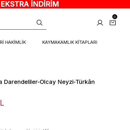
 EKSTRA İNDİRİM
0
ARİ HAKİMLİK
KAYMAKAMLIK KİTAPLARI
za Darendeliler-Olcay Neyzi-Türkân
TL