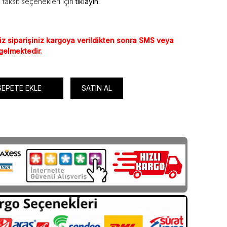
taksit seçenekleri için
tıklayın.
iz siparişiniz kargoya verildikten sonra SMS veya
 gelmektedir.
SEPETE EKLE
SATIN AL