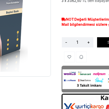
3.062,50 TL
'den başlayan 
NOT:Değerli Müşterilerim
Mail bilgilendirmesi sizlere
-
+