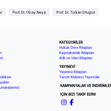
er
Prof. Dr. Olcay Neyzi
Prof. Dr. Türkân Ertuğrul
KATEGORİLER
Hukuk Ders Kitapları
ı
Kaymakamlık Kitapları
ri
Adli ve İdari Kitapları
YAYINEVİ
Yayınevi Kitapları
litikası
Tercih Kitabevi Yayıncılık
ulları
KAMPANYALAR VE İNDİRİMLE
maralarımız
İÇİN BİZİ TAKİP EDİN!