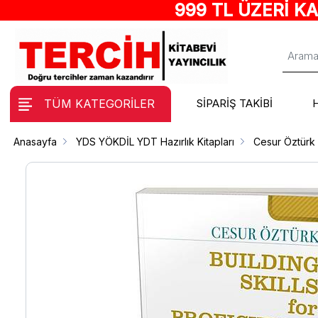
999 TL ÜZERİ K
TÜM KATEGORİLER
SİPARİŞ TAKİBİ
Anasayfa
YDS YÖKDİL YDT Hazırlık Kitapları
Cesur Öztürk 