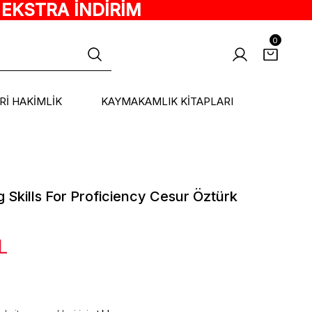
 EKSTRA İNDİRİM
0
ARİ HAKİMLİK
KAYMAKAMLIK KİTAPLARI
g Skills For Proficiency Cesur Öztürk
L