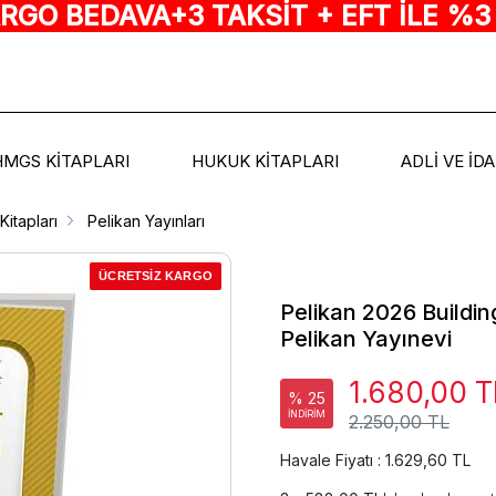
ARGO BEDAVA+3 TAKSİT + EFT İLE %3
HMGS KİTAPLARI
HUKUK KİTAPLARI
ADLİ VE İD
Kitapları
Pelikan Yayınları
ÜCRETSİZ KARGO
Pelikan 2026 Buildin
Pelikan Yayınevi
1.680,00 T
% 25
İNDİRİM
2.250,00 TL
Havale Fiyatı : 1.629,60 TL