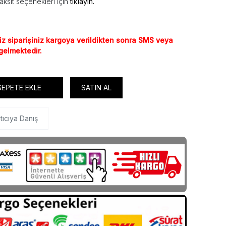
aksit seçenekleri için
tıklayın.
iz siparişiniz kargoya verildikten sonra SMS veya
 gelmektedir.
SEPETE EKLE
SATIN AL
tıcıya Danış