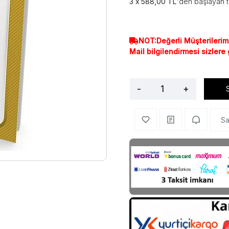
588,00 TL
'den başlayan t
NOT:Değerli Müşterilerim
Mail bilgilendirmesi sizlere
-
+
Sa