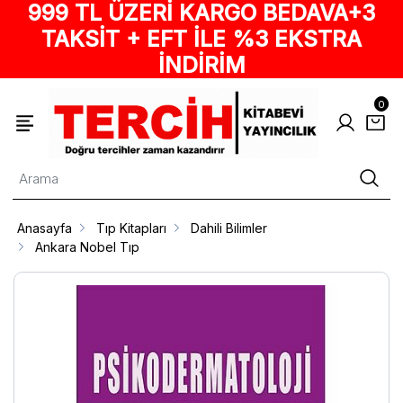
999 TL ÜZERİ KARGO BEDAVA+3
TAKSİT + EFT İLE %3 EKSTRA
İNDİRİM
0
Anasayfa
Tıp Kitapları
Dahili Bilimler
Ankara Nobel Tıp