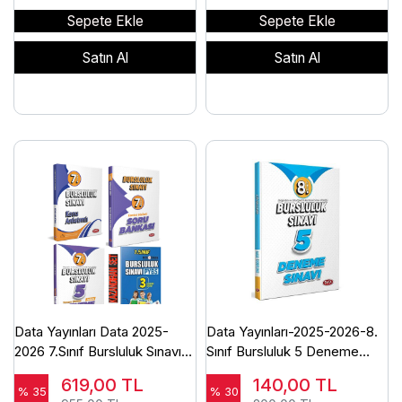
Sepete Ekle
Sepete Ekle
Satın Al
Satın Al
Data Yayınları Data 2025-
Data Yayınları-2025-2026-8.
2026 7.Sınıf Bursluluk Sınavı
Sınıf Bursluluk 5 Deneme
Konu+Soru+5 Deneme+Kurul
Sınavı
619,00
TL
140,00
TL
3 Deneme Seti
% 35
% 30