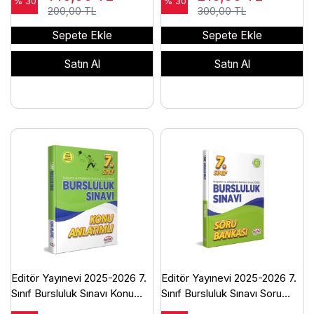
2025
% 30
% 30
200,00 TL
300,00 TL
Sepete Ekle
Sepete Ekle
Satın Al
Satın Al
Editör Yayınevi 2025-2026 7.
Editör Yayınevi 2025-2026 7.
Sınıf Bursluluk Sınavı Konu
Sınıf Bursluluk Sınavı Soru
Anlatımlı
Bankası