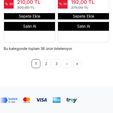
210,00
TL
192,00
TL
% 30
% 30
300,00 TL
275,00 TL
Sepete Ekle
Sepete Ekle
Satın Al
Satın Al
Bu kategoride toplam
38
ürün listeleniyor.
1
2
3
›
»