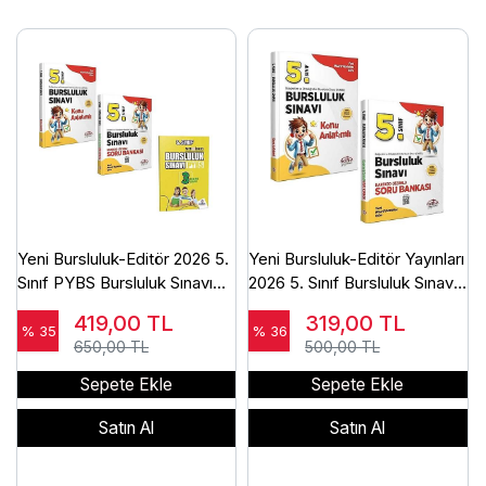
Yeni Bursluluk-Editör 2026 5.
Yeni Bursluluk-Editör Yayınları
Sınıf PYBS Bursluluk Sınavı
2026 5. Sınıf Bursluluk Sınavı
Konu + Soru Bankası+Kurul 3
Konu Anlatımlı+Soru Bankası
419,00
TL
319,00
TL
Deneme Seti
Seti(2Kitap)
% 35
% 36
650,00 TL
500,00 TL
Sepete Ekle
Sepete Ekle
Satın Al
Satın Al