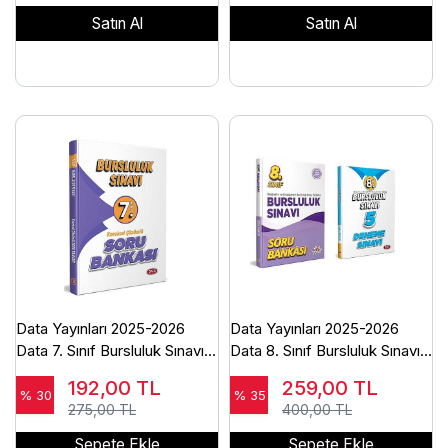
Satın Al
Satın Al
Data Yayınları 2025-2026
Data Yayınları 2025-2026
Data 7. Sınıf Bursluluk Sınavı
Data 8. Sınıf Bursluluk Sınavı
Soru Bankası - Karekod
Soru Bankası+Deneme
192,00
TL
259,00
TL
Çözümlü-2025
% 30
% 35
275,00 TL
400,00 TL
Sepete Ekle
Sepete Ekle