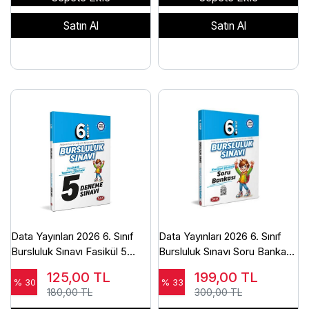
Satın Al
Satın Al
Data Yayınları 2026 6. Sınıf
Data Yayınları 2026 6. Sınıf
Bursluluk Sınavı Fasikül 5
Bursluluk Sınavı Soru Bankası
Deneme Sınavı-Baskı Yılı
- Karekod Çözümlü-Baskı Yılı
125,00
TL
199,00
TL
2026
2025
% 30
% 33
180,00 TL
300,00 TL