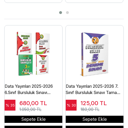
Data Yayınları 2025-2026
Data Yayınları 2025-2026 7.
6.Sınıf Bursluluk Sınavı
Sınıf Bursluluk Sınavı Tamamı
Konu+Soru+5 Deneme+Kurul
Çözümlü 5 Deneme Sınavı
680,00
TL
125,00
TL
3 Deneme Seti
% 35
% 30
1.050,00 TL
180,00 TL
Sepete Ekle
Sepete Ekle