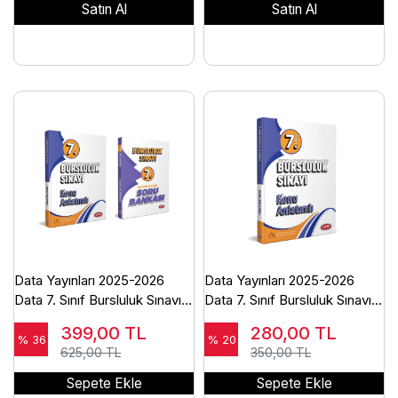
Satın Al
Satın Al
Data Yayınları 2025-2026
Data Yayınları 2025-2026
Data 7. Sınıf Bursluluk Sınavı
Data 7. Sınıf Bursluluk Sınavı
Konu + Soru Bankası Seti-
Konu Anlatımlı-2025
399,00
TL
280,00
TL
2025
% 36
% 20
625,00 TL
350,00 TL
Sepete Ekle
Sepete Ekle