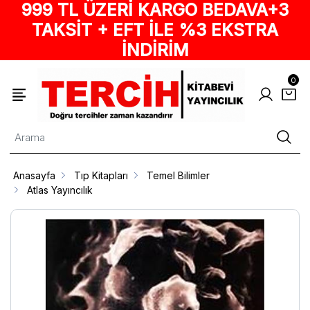
999 TL ÜZERİ KARGO BEDAVA+3
TAKSİT + EFT İLE %3 EKSTRA
İNDİRİM
0
Anasayfa
Tıp Kitapları
Temel Bilimler
Atlas Yayıncılık