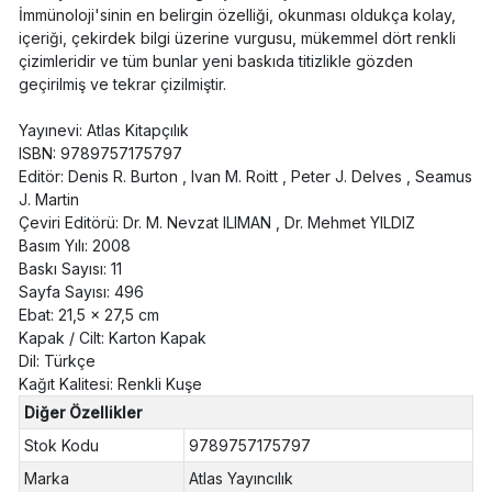
İmmünoloji'sinin en belirgin özelliği, okunması oldukça kolay,
içeriği, çekirdek bilgi üzerine vurgusu, mükemmel dört renkli
çizimleridir ve tüm bunlar yeni baskıda titizlikle gözden
geçirilmiş ve tekrar çizilmiştir.
Yayınevi: Atlas Kitapçılık
ISBN: 9789757175797
Editör: Denis R. Burton , Ivan M. Roitt , Peter J. Delves , Seamus
J. Martin
Çeviri Editörü: Dr. M. Nevzat ILIMAN , Dr. Mehmet YILDIZ
Basım Yılı: 2008
Baskı Sayısı: 11
Sayfa Sayısı: 496
Ebat: 21,5 x 27,5 cm
Kapak / Cilt: Karton Kapak
Dil: Türkçe
Kağıt Kalitesi: Renkli Kuşe
Diğer Özellikler
Stok Kodu
9789757175797
Marka
Atlas Yayıncılık