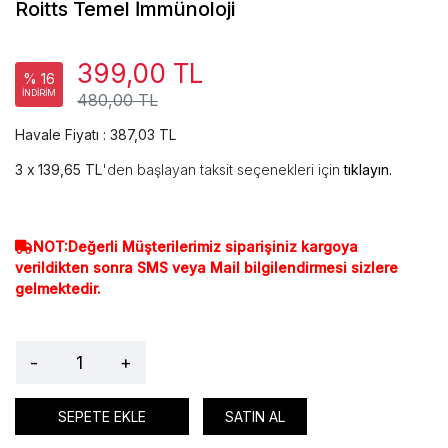
Roitts Temel İmmünoloji
399,00 TL
% 16
İNDİRİM
480,00 TL
Havale Fiyatı : 387,03 TL
139,65 TL
'den başlayan taksit seçenekleri için
tıklayın.
NOT:Değerli Müşterilerimiz siparişiniz kargoya
verildikten sonra SMS veya Mail bilgilendirmesi sizlere
gelmektedir.
-
+
SEPETE EKLE
SATIN AL