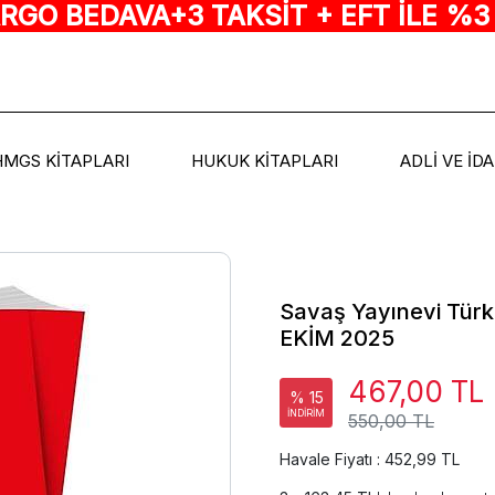
ARGO BEDAVA+3 TAKSİT + EFT İLE %3
HMGS KİTAPLARI
HUKUK KİTAPLARI
ADLİ VE İD
Savaş Yayınevi Türk
EKİM 2025
467,00 TL
% 15
İNDİRİM
550,00 TL
Havale Fiyatı : 452,99 TL