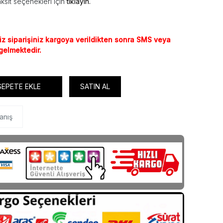
ksit seçenekleri için
tıklayın.
iz siparişiniz kargoya verildikten sonra SMS veya
 gelmektedir.
SEPETE EKLE
SATIN AL
anış