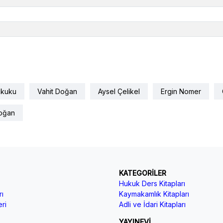
ukuku
Vahit Doğan
Aysel Çelikel
Ergin Nomer
Doğan
KATEGORİLER
Hukuk Ders Kitapları
ı
Kaymakamlık Kitapları
ri
Adli ve İdari Kitapları
YAYINEVİ