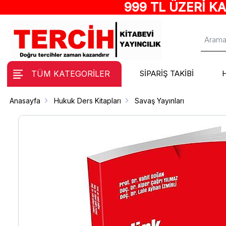
999 TL ÜZERİ K
TÜM KATEGORİLER
SİPARİŞ TAKİBİ
Anasayfa
Hukuk Ders Kitapları
Savaş Yayınları