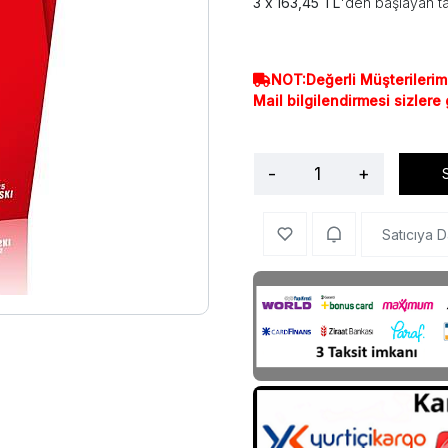
163,45 TL
'den başlayan ta
NOT:Değerli Müşterilerim
Mail bilgilendirmesi sizlere
-
+
Satıcıya D