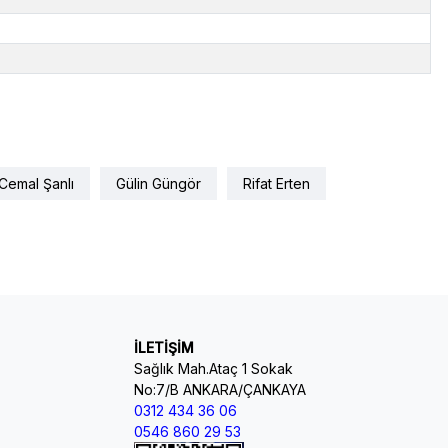
Cemal Şanlı
Gülin Güngör
Rifat Erten
İLETİŞİM
Sağlık Mah.Ataç 1 Sokak
No:7/B ANKARA/ÇANKAYA
0312 434 36 06
0546 860 29 53