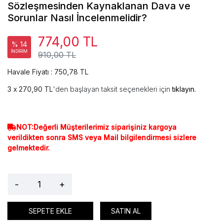
Sözleşmesinden Kaynaklanan Dava ve
Sorunlar Nasıl İncelenmelidir?
774,00 TL
% 14
İNDİRİM
910,00 TL
Havale Fiyatı : 750,78 TL
270,90 TL
'den başlayan taksit seçenekleri için
tıklayın.
NOT:Değerli Müşterilerimiz siparişiniz kargoya
verildikten sonra SMS veya Mail bilgilendirmesi sizlere
gelmektedir.
-
+
SEPETE EKLE
SATIN AL