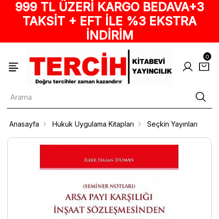
999 TL ÜZERİ KARGO BEDAVA+3
TAKSİT + EFT İLE %3 EKSTRA
İNDİRİM
0
Anasayfa
Hukuk Uygulama Kitapları
Seçkin Yayınları