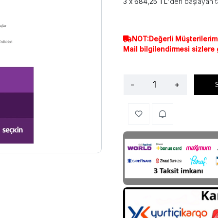
684,25 TL
'den başlayan t
NOT:Değerli Müşterilerim
Mail bilgilendirmesi sizlere
-
+