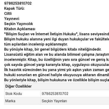
9786253810702
Kapak Türü:
Ciltli
Yayınevi:
Seçkin Yayıncılık
Kitabın Açıklaması
"Bilişim Suçları ve İnternet İletişim Hukuku", lisans seviyes
Bilişim hukuku alanına yeni ilgi duyan hukukçular ve fakültele
tüm açılardan incelenip açıklanmıştır.
Bu yönüyle kitap, bir genel bilgi/ders kitabı niteliğindedir.
Lisansüstü eğitim alan ve bu alanda bilimsel çalışma /araştır
incelenmiştir. Kitap, bu özelliğinin yanı sıra güncel ve geniş 
çok sayıda güncel yargı kararıyla kitap, uygulayıcı okuyucular
İlk hazırlık sürecinden bu yana yirmi yılı aşkın yakın zaman 
hukuki sorunları en güncel haliyle okuyucuya aktaran dinamik 
Bu yönleriyle kitap, bilişim hukukuna ve özellikle bilişim suçl
Diğer Özellikler
Stok Kodu
9786253810702
Marka
Seçkin Yayınları