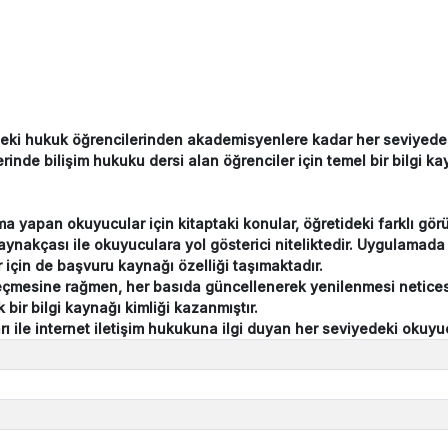
indeki hukuk öğrencilerinden akademisyenlere kadar her seviyede
rinde bilişim hukuku dersi alan öğrenciler için temel bir bilgi k
ma yapan okuyucular için kitaptaki konular, öğretideki farklı gör
kaynakçası ile okuyuculara yol gösterici niteliktedir. Uygulamada 
 için de başvuru kaynağı özelliği taşımaktadır.
geçmesine rağmen, her basıda güncellenerek yenilenmesi neticesin
bir bilgi kaynağı kimliği kazanmıştır.
arı ile internet iletişim hukukuna ilgi duyan her seviyedeki okuyu