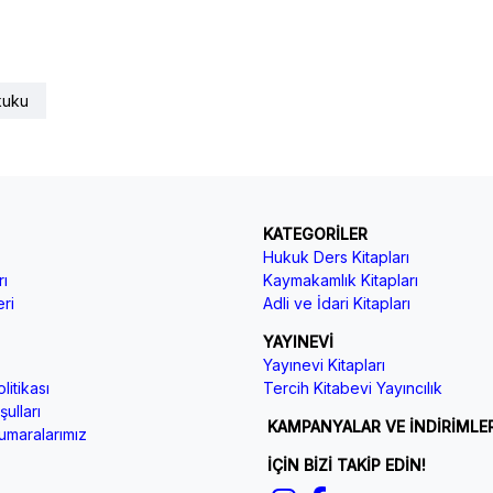
ukuku
KATEGORİLER
Hukuk Ders Kitapları
ı
Kaymakamlık Kitapları
ri
Adli ve İdari Kitapları
YAYINEVİ
Yayınevi Kitapları
litikası
Tercih Kitabevi Yayıncılık
ulları
KAMPANYALAR VE İNDİRİMLE
maralarımız
İÇİN BİZİ TAKİP EDİN!