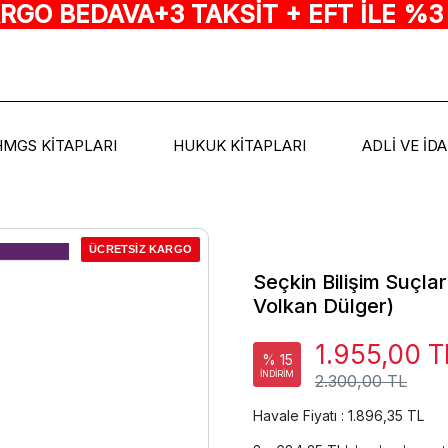
ARGO BEDAVA+3 TAKSİT + EFT İLE %3
HMGS KİTAPLARI
HUKUK KİTAPLARI
ADLİ VE İD
ÜCRETSİZ KARGO
Seçkin Bilişim Suçlar
Volkan Dülger)
1.955,00 T
% 15
İNDİRİM
2.300,00 TL
Havale Fiyatı : 1.896,35 TL