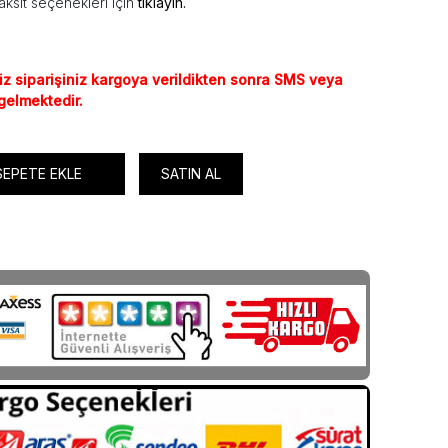
aksit seçenekleri için
tıklayın.
iz siparişiniz kargoya verildikten sonra SMS veya
 gelmektedir.
SEPETE EKLE
SATIN AL