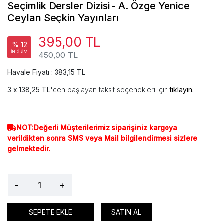
Seçimlik Dersler Dizisi - A. Özge Yenice
Ceylan Seçkin Yayınları
395,00 TL
% 12
İNDİRİM
450,00 TL
Havale Fiyatı : 383,15 TL
138,25 TL
'den başlayan taksit seçenekleri için
tıklayın.
NOT:Değerli Müşterilerimiz siparişiniz kargoya
verildikten sonra SMS veya Mail bilgilendirmesi sizlere
gelmektedir.
-
+
SEPETE EKLE
SATIN AL