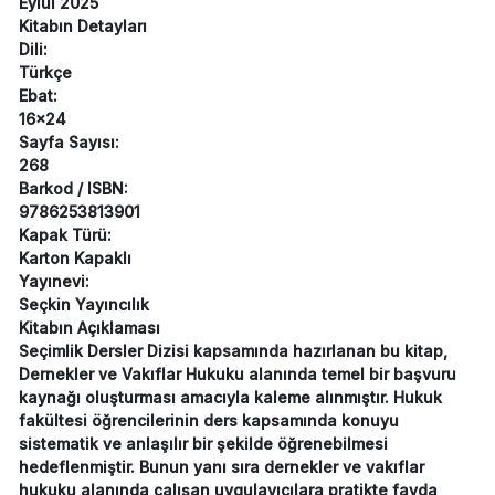
Eylül 2025
Kitabın Detayları
Dili:
Türkçe
Ebat:
16x24
Sayfa Sayısı:
268
Barkod / ISBN:
9786253813901
Kapak Türü:
Karton Kapaklı
Yayınevi:
Seçkin Yayıncılık
Kitabın Açıklaması
Seçimlik Dersler Dizisi kapsamında hazırlanan bu kitap,
Dernekler ve Vakıflar Hukuku alanında temel bir başvuru
kaynağı oluşturması amacıyla kaleme alınmıştır. Hukuk
fakültesi öğrencilerinin ders kapsamında konuyu
sistematik ve anlaşılır bir şekilde öğrenebilmesi
hedeflenmiştir. Bunun yanı sıra dernekler ve vakıflar
hukuku alanında çalışan uygulayıcılara pratikte fayda