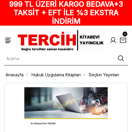
999 TL ÜZERİ KARGO BEDAVA+3
TAKSİT + EFT İLE %3 EKSTRA
İNDİRİM
0
Anasayfa
Hukuk Uygulama Kitapları
Seçkin Yayınları