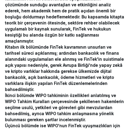
çözümünde sunduğu avantajları ve etkinliğini analiz
ederek, hem akademik hem de pratik açıdan önemli bir
boşluğu doldurmayı hedeflemektedir. Bu kapsamda kitapta
teorik bir çerçevenin ötesinde, sektöre rehber olabilecek
uygulamalı bir kaynak sunularak, FinTek ve hukukun
kesiştiği bu alanda özgün bir katkı sağlanması
amaçlanmıştır.
Kitabın ilk bölümünde FinTek kavramının unsurları ve
tarihsel süreci açıklanmış; ardından bankacılık ve finans
alanındaki uygulamaları ele alınmış ve FinTek'in suistimale
açık yapısı nedeniyle, gerek Avrupa Birliği'nde yapay zekâ
ve kripto varlıklar hakkında gerekse ülkemizde dijital
bankacılık, açık bankacılık, ödeme hizmetleri ve kripto
varlıklara ilişkin yapılan FinTek düzenlemelerinden
bahsedilmiştir.
İkinci bölümde WIPO tahkiminin özellikleri anlatılmış ve
WIPO Tahkim Kuralları çerçevesinde şekillenen hakemlerin
seçilme usulü, yetkileri ve görevleri gibi mevzulardan
bahsedilmiş, ayrıca WIPO tahkim anlaşmasına yönelik
bulunması gereken şartlar incelenmiştir.
Üçüncü bölümde ise WIPO'nun FinTek uyuşmazlıkları için