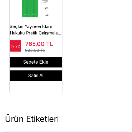
Seçkin Yayınevi İdare
Hukuku Pratik Çalışmalar
(Halil Kalabalık)
765,00
TL
% 22
985,00 TL
Sepete Ekle
Satın Al
Ürün Etiketleri