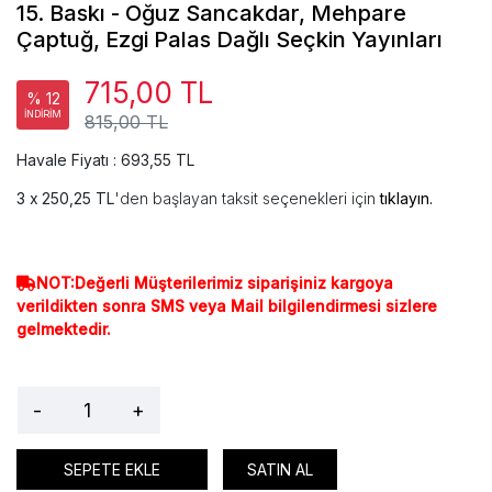
15. Baskı - Oğuz Sancakdar, Mehpare
Çaptuğ, Ezgi Palas Dağlı Seçkin Yayınları
715,00 TL
% 12
İNDİRİM
815,00 TL
Havale Fiyatı : 693,55 TL
250,25 TL
'den başlayan taksit seçenekleri için
tıklayın.
NOT:Değerli Müşterilerimiz siparişiniz kargoya
verildikten sonra SMS veya Mail bilgilendirmesi sizlere
gelmektedir.
-
+
SEPETE EKLE
SATIN AL