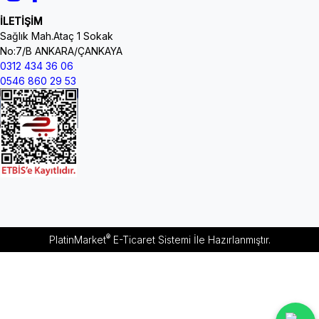
İLETİŞİM
Sağlık Mah.Ataç 1 Sokak
No:7/B ANKARA/ÇANKAYA
0312 434 36 06
0546 860 29 53
®
PlatinMarket
E-Ticaret Sistemi
İle Hazırlanmıştır.