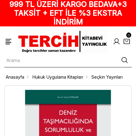
999 TL ÜZERİ KARGO BEDAVA+3
TAKSİT + EFT İLE %3 EKSTRA
İNDİRİM
0
Anasayfa
Hukuk Uygulama Kitapları
Seçkin Yayınları