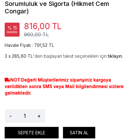
Sorumluluk ve Sigorta (Hikmet Cem
Congar)
816,00 TL
% 15
İNDİRİM
960,00 TL
Havale Fiyatı : 791,52 TL
285,60 TL
'den başlayan taksit seçenekleri için
tıklayın.
NOT:Değerli Müşterilerimiz siparişiniz kargoya
verildikten sonra SMS veya Mail bilgilendirmesi sizlere
gelmektedir.
-
+
SEPETE EKLE
SATIN AL