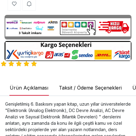
Ürün Açıklaması
Taksit / Ödeme Seçenekleri
Ü
Genişletilmiş 6. Baskısını yapan kitap, uzun yıllar üniversitelerde
"Elektronik (Analog Elektronik), DC Devre Analizi, AC Devre
Analizi ve Sayısal Elektronik (Mantık Devreleri) " derslerini
anlatan, aynı zamanda da konu ile ilgili çeşitli kamu ve özel
sektördeki projelerde yer alan yazarın notlarından, ders
anlatımı / eğitim esnasında öğrencilerinden gelen sorulardan