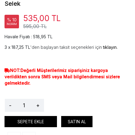
Selek
535,00 TL
% 10
İNDİRİM
595,00 TL
Havale Fiyatı : 518,95 TL
187,25 TL
'den başlayan taksit seçenekleri için
tıklayın.
NOT:Değerli Müşterilerimiz siparişiniz kargoya
verildikten sonra SMS veya Mail bilgilendirmesi sizlere
gelmektedir.
-
+
SEPETE EKLE
SATIN AL