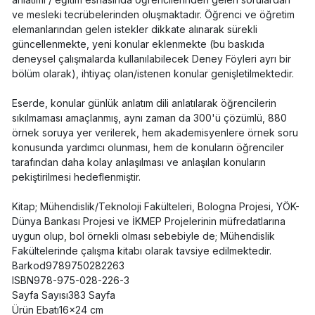
ve mesleki tecrübelerinden oluşmaktadır. Öğrenci ve öğretim
elemanlarından gelen istekler dikkate alınarak sürekli
güncellenmekte, yeni konular eklenmekte (bu baskıda
deneysel çalışmalarda kullanılabilecek Deney Föyleri ayrı bir
bölüm olarak), ihtiyaç olan/istenen konular genişletilmektedir.
Eserde, konular günlük anlatım dili anlatılarak öğrencilerin
sıkılmaması amaçlanmış, aynı zaman da 300'ü çözümlü, 880
örnek soruya yer verilerek, hem akademisyenlere örnek soru
konusunda yardımcı olunması, hem de konuların öğrenciler
tarafından daha kolay anlaşılması ve anlaşılan konuların
pekiştirilmesi hedeflenmiştir.
Kitap; Mühendislik/Teknoloji Fakülteleri, Bologna Projesi, YÖK-
Dünya Bankası Projesi ve İKMEP Projelerinin müfredatlarına
uygun olup, bol örnekli olması sebebiyle de; Mühendislik
Fakültelerinde çalışma kitabı olarak tavsiye edilmektedir.
Barkod9789750282263
ISBN978-975-028-226-3
Sayfa Sayısı383 Sayfa
Ürün Ebatı16x24 cm