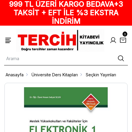
999 TL ÜZERİ KARGO BEDAVA+3
TAKSİT + EFT İLE %3 EKSTRA
İNDİRİM
0
Anasayfa
Üniversite Ders Kitapları
Seçkin Yayınları