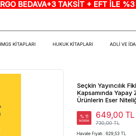
ARGO BEDAVA+3 TAKSİT + EFT İLE %3
HMGS KİTAPLARI
HUKUK KİTAPLARI
ADLİ VE İD
Seçkin Yayıncılık Fi
Kapsamında Yapay Z
Ürünlerin Eser Nitel
649,00 TL
% 11
İNDİRİM
730,00 TL
Havale Fiyatı : 629,53 TL