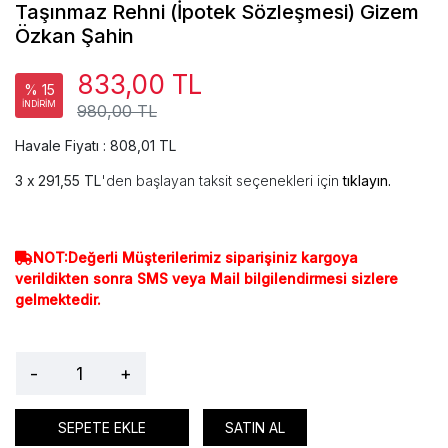
Taşınmaz Rehni (İpotek Sözleşmesi) Gizem
Özkan Şahin
833,00 TL
% 15
İNDİRİM
980,00 TL
Havale Fiyatı : 808,01 TL
291,55 TL
'den başlayan taksit seçenekleri için
tıklayın.
NOT:Değerli Müşterilerimiz siparişiniz kargoya
verildikten sonra SMS veya Mail bilgilendirmesi sizlere
gelmektedir.
-
+
SEPETE EKLE
SATIN AL