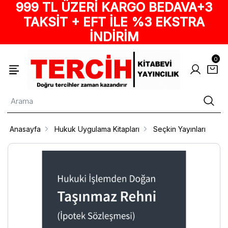
999 TL ÜZERİ KARGO BEDAVA+3
TAKSİT + EFT İLE %3 EKSTRA
İNDİRİM
0
Anasayfa
Hukuk Uygulama Kitapları
Seçkin Yayınları