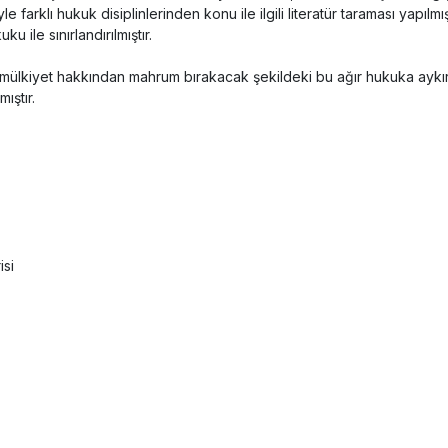
iyle farklı hukuk disiplinlerinden konu ile ilgili literatür taraması yap
 ile sınırlandırılmıştır.
i mülkiyet hakkından mahrum bırakacak şekildeki bu ağır hukuka aykır
ıştır.
isi