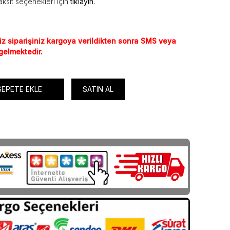
ksit seçenekleri için
tıklayın.
iz siparişiniz kargoya verildikten sonra SMS veya
 gelmektedir.
SEPETE EKLE
SATIN AL