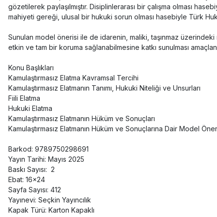
gözetilerek paylaşılmıştır. Disiplinlerarası bir çalışma olması haseb
mahiyeti gereği, ulusal bir hukuki sorun olması hasebiyle Türk Hukuku
Sunulan model önerisi ile de idarenin, maliki, taşınmaz üzerindek
etkin ve tam bir koruma sağlanabilmesine katkı sunulması amaçlanm
Konu Başlıkları
Kamulaştırmasız Elatma Kavramsal Tercihi
Kamulaştırmasız Elatmanın Tanımı, Hukuki Niteliği ve Unsurları
Fiili Elatma
Hukuki Elatma
Kamulaştırmasız Elatmanın Hüküm ve Sonuçları
Kamulaştırmasız Elatmanın Hüküm ve Sonuçlarına Dair Model Öner
Barkod: 9789750298691
Yayın Tarihi: Mayıs 2025
Baskı Sayısı: 2
Ebat: 16x24
Sayfa Sayısı: 412
Yayınevi: Seçkin Yayıncılık
Kapak Türü: Karton Kapaklı