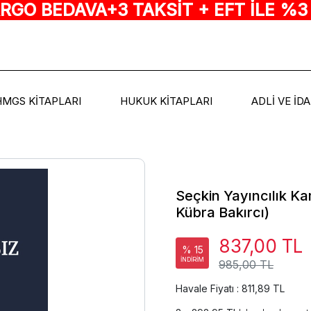
ARGO BEDAVA+3 TAKSİT + EFT İLE %3
HMGS KİTAPLARI
HUKUK KİTAPLARI
ADLİ VE İD
Seçkin Yayıncılık K
Kübra Bakırcı)
837,00 TL
% 15
İNDİRİM
985,00 TL
Havale Fiyatı : 811,89 TL