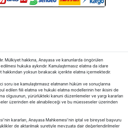
dır. Mülkiyet hakkına, Anayasa ve kanunlarda öngörülen
 edilmesi hukuka aykırıdır. Kamulaştırmasız elatma da idare
yet hakkından yoksun bırakacak içerikte elatma içermektedir.
kinci soru ise kamulaştırmasız elatmanın hüküm ve sonuçlarına
 edilen fiili elatma ve hukuki elatma modellerinin her ikisini de
latma olgusunun, yürürlükteki kanuni düzenlemeler ve yargı kararları
eler üzerinden ele alınabileceği ve bu müesseseler üzerinden
i'nin kararları, Anayasa Mahkemesi'nin iptal ve bireysel başvuru
şiklikler de aktarılmak suretiyle mevzuata dair değerlendirilmeler