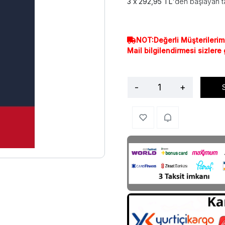
292,95 TL
'den başlayan ta
NOT:Değerli Müşterilerim
Mail bilgilendirmesi sizlere
-
+