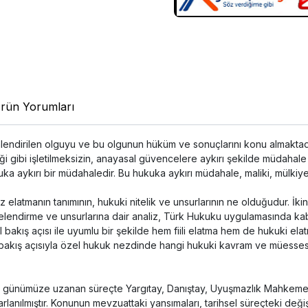
rün Yorumları
mlendirilen olguyu ve bu olgunun hüküm ve sonuçlarını konu almakta
eği gibi işletilmeksizin, anayasal güvencelere aykırı şekilde müdahale
kuka aykırı bir müdahaledir. Bu hukuka aykırı müdahale, maliki, mülki
sız elatmanın tanımının, hukuki nitelik ve unsurlarının ne olduğudur. İ
telendirme ve unsurlarına dair analiz, Türk Hukuku uygulamasında kabul
l bakış açısı ile uyumlu bir şekilde hem fiili elatma hem de hukuki e
bakış açısıyla özel hukuk nezdinde hangi hukuki kavram ve müesses
ndan günümüze uzanan süreçte Yargıtay, Danıştay, Uyuşmazlık Mahkemes
rlanılmıştır. Konunun mevzuattaki yansımaları, tarihsel süreçteki deği