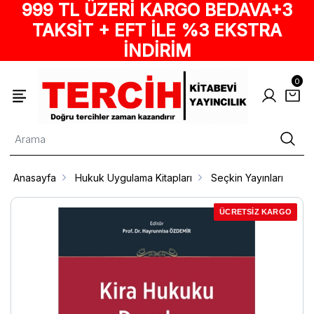
999 TL ÜZERİ KARGO BEDAVA+3
TAKSİT + EFT İLE %3 EKSTRA
İNDİRİM
0
Anasayfa
Hukuk Uygulama Kitapları
Seçkin Yayınları
ÜCRETSİZ KARGO