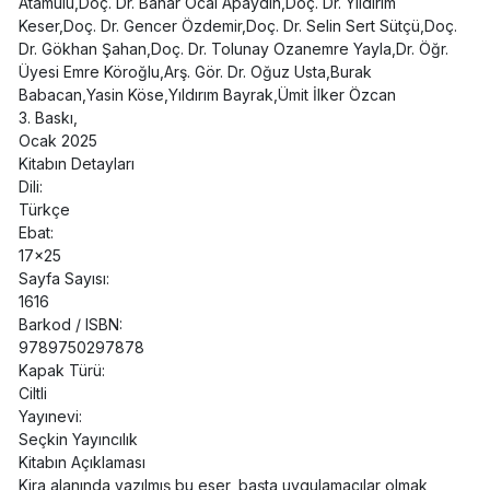
Atamulu,Doç. Dr. Bahar Öcal Apaydın,Doç. Dr. Yıldırım
Keser,Doç. Dr. Gencer Özdemir,Doç. Dr. Selin Sert Sütçü,Doç.
Dr. Gökhan Şahan,Doç. Dr. Tolunay Ozanemre Yayla,Dr. Öğr.
Üyesi Emre Köroğlu,Arş. Gör. Dr. Oğuz Usta,Burak
Babacan,Yasin Köse,Yıldırım Bayrak,Ümit İlker Özcan
3. Baskı,
Ocak 2025
Kitabın Detayları
Dili:
Türkçe
Ebat:
17x25
Sayfa Sayısı:
1616
Barkod / ISBN:
9789750297878
Kapak Türü:
Ciltli
Yayınevi:
Seçkin Yayıncılık
Kitabın Açıklaması
Kira alanında yazılmış bu eser, başta uygulamacılar olmak