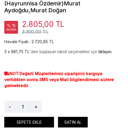
(Hayrunnisa Özdemir)Murat
Aydoğdu,Murat Doğan
2.805,00 TL
% 15
İNDİRİM
3.300,00 TL
Havale Fiyatı : 2.720,85 TL
981,75 TL
'den başlayan taksit seçenekleri için
tıklayın.
NOT:Değerli Müşterilerimiz siparişiniz kargoya
verildikten sonra SMS veya Mail bilgilendirmesi sizlere
gelmektedir.
-
+
SEPETE EKLE
SATIN AL