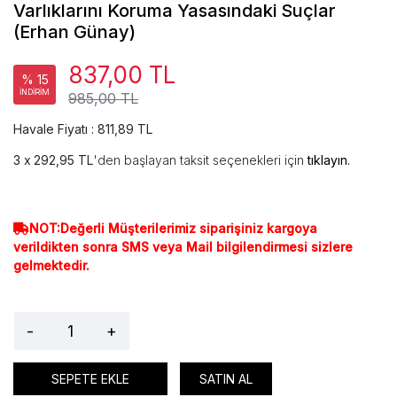
Varlıklarını Koruma Yasasındaki Suçlar
(Erhan Günay)
837,00 TL
% 15
İNDİRİM
985,00 TL
Havale Fiyatı : 811,89 TL
292,95 TL
'den başlayan taksit seçenekleri için
tıklayın.
NOT:Değerli Müşterilerimiz siparişiniz kargoya
verildikten sonra SMS veya Mail bilgilendirmesi sizlere
gelmektedir.
-
+
SEPETE EKLE
SATIN AL