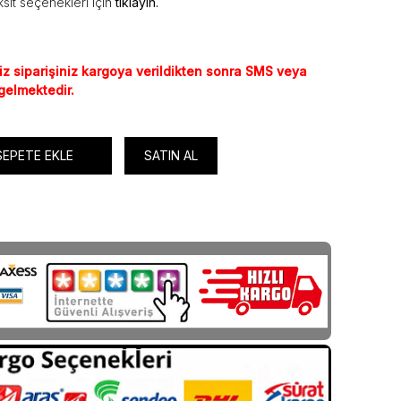
sit seçenekleri için
tıklayın.
iz siparişiniz kargoya verildikten sonra SMS veya
 gelmektedir.
SEPETE EKLE
SATIN AL