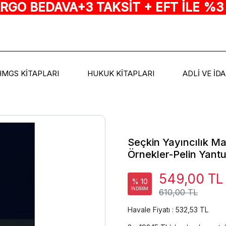
ARGO BEDAVA+3 TAKSİT + EFT İLE %3
HMGS KİTAPLARI
HUKUK KİTAPLARI
ADLİ VE İD
Seçkin Yayıncılık M
Örnekler-Pelin Yantu
549,00 TL
% 10
İNDİRİM
610,00 TL
Havale Fiyatı : 532,53 TL