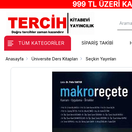
999 TL ÜZERİ K
TÜM KATEGORİLER
SİPARİŞ TAKİBİ
Anasayfa
Üniversite Ders Kitapları
Seçkin Yayınları