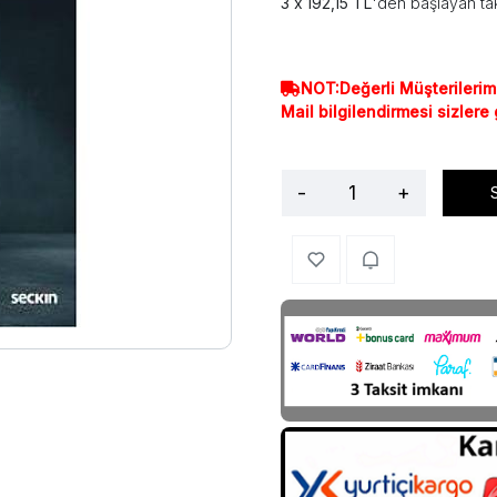
192,15 TL
'den başlayan tak
NOT:Değerli Müşterilerim
Mail bilgilendirmesi sizlere
-
+