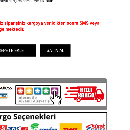
aksit seçenekleri için
tıklayın.
iz siparişiniz kargoya verildikten sonra SMS veya
 gelmektedir.
SEPETE EKLE
SATIN AL