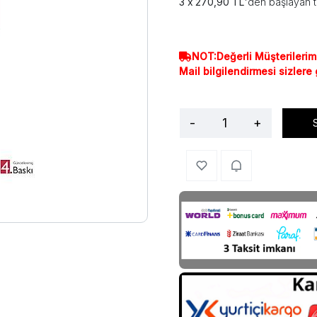
270,90 TL
'den başlayan t
NOT:Değerli Müşterilerim
Mail bilgilendirmesi sizlere
-
+