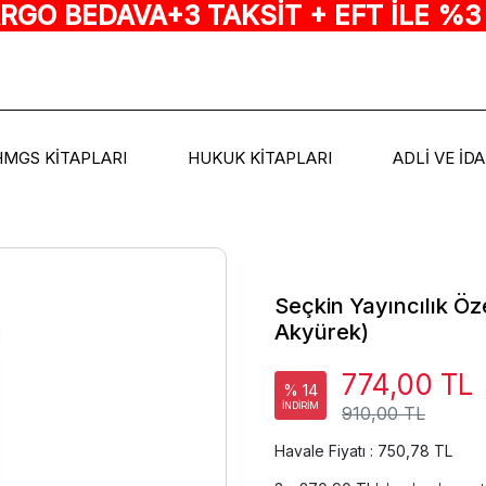
ARGO BEDAVA+3 TAKSİT + EFT İLE %3
HMGS KİTAPLARI
HUKUK KİTAPLARI
ADLİ VE İD
Seçkin Yayıncılık Öze
Akyürek)
774,00 TL
% 14
İNDİRİM
910,00 TL
Havale Fiyatı : 750,78 TL