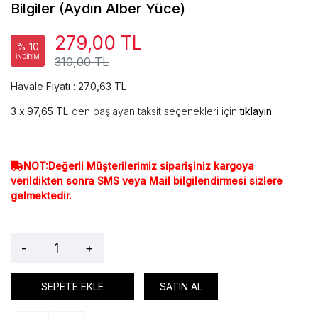
Bilgiler (Aydın Alber Yüce)
279,00 TL
% 10
İNDİRİM
310,00 TL
Havale Fiyatı : 270,63 TL
97,65 TL
'den başlayan taksit seçenekleri için
tıklayın.
NOT:Değerli Müşterilerimiz siparişiniz kargoya
verildikten sonra SMS veya Mail bilgilendirmesi sizlere
gelmektedir.
-
+
SEPETE EKLE
SATIN AL