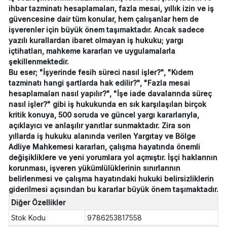
ihbar tazminatı hesaplamaları, fazla mesai, yıllık izin ve iş
güvencesine dair tüm konular, hem çalışanlar hem de
işverenler için büyük önem taşımaktadır. Ancak sadece
yazılı kurallardan ibaret olmayan iş hukuku; yargı
içtihatları, mahkeme kararları ve uygulamalarla
şekillenmektedir.
Bu eser; "İşyerinde fesih süreci nasıl işler?", "Kıdem
tazminatı hangi şartlarda hak edilir?", "Fazla mesai
hesaplamaları nasıl yapılır?", "İşe iade davalarında süreç
nasıl işler?" gibi iş hukukunda en sık karşılaşılan birçok
kritik konuya, 500 soruda ve güncel yargı kararlarıyla,
açıklayıcı ve anlaşılır yanıtlar sunmaktadır. Zira son
yıllarda iş hukuku alanında verilen Yargıtay ve Bölge
Adliye Mahkemesi kararları, çalışma hayatında önemli
değişikliklere ve yeni yorumlara yol açmıştır. İşçi haklarının
korunması, işveren yükümlülüklerinin sınırlarının
belirlenmesi ve çalışma hayatındaki hukuki belirsizliklerin
giderilmesi açısından bu kararlar büyük önem taşımaktadır.
Diğer Özellikler
Stok Kodu
9786253817558