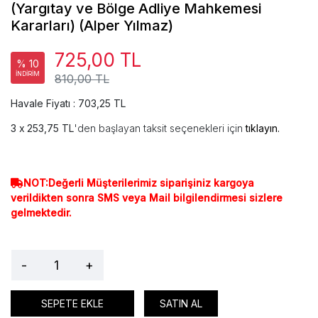
(Yargıtay ve Bölge Adliye Mahkemesi
Kararları) (Alper Yılmaz)
725,00 TL
% 10
İNDİRİM
810,00 TL
Havale Fiyatı : 703,25 TL
253,75 TL
'den başlayan taksit seçenekleri için
tıklayın.
NOT:Değerli Müşterilerimiz siparişiniz kargoya
verildikten sonra SMS veya Mail bilgilendirmesi sizlere
gelmektedir.
-
+
SEPETE EKLE
SATIN AL