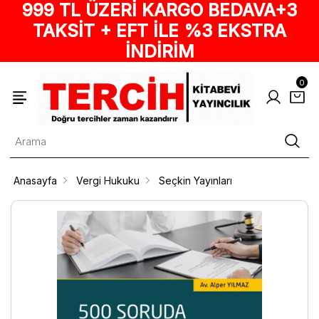
999 TL ÜZERİ KARGO BEDAVA+3
TAKSİT + EFT İLE %3 EKSTRA
İNDİRİM
0
Anasayfa
Vergi Hukuku
Seçkin Yayınları